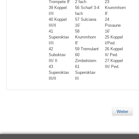
Trompete 8’
2 fach
23
39 Koppel
56 Scharf 3-4
Krummhorn
I/II
fach
8’
40 Koppel
57 Sulciana
24
III/II
16’
Posaune
41
58
16’
Superoktav
Krummhorn
25 Koppel
I/II
8’
I/Ped.
42
59 Tremulant
26 Koppel
Suboktav
60
II/ Ped.
III/ II
Zimbelstern
27 Koppel
43
61
III/ Ped.
Superoktav
Superoktav
III/II
III
Weiter