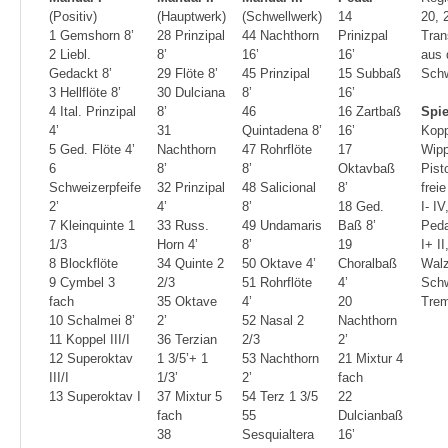
(Positiv)
(Hauptwerk)
(Schwellwerk)
14
20, 
1 Gemshorn 8’
28 Prinzipal
44 Nachthorn
Prinizpal
Tran
2 Liebl.
8’
16’
16’
aus
Gedackt 8’
29 Flöte 8’
45 Prinzipal
15 Subbaß
Schw
3 Hellflöte 8’
30 Dulciana
8’
16’
4 Ital. Prinzipal
8’
46
16 Zartbaß
Spie
4’
31
Quintadena 8’
16’
Kopp
5 Ged. Flöte 4’
Nachthorn
47 Rohrflöte
17
Wipp
6
8’
8’
Oktavbaß
Pist
Schweizerpfeife
32 Prinzipal
48 Salicional
8’
frei
2’
4’
8’
18 Ged.
I- IV
7 Kleinquinte 1
33 Russ.
49 Undamaris
Baß 8’
Peda
1/3
Horn 4’
8’
19
I+ II
8 Blockflöte
34 Quinte 2
50 Oktave 4’
Choralbaß
Walz
9 Cymbel 3
2/3
51 Rohrflöte
4’
Schwe
fach
35 Oktave
4’
20
Trem
10 Schalmei 8’
2’
52 Nasal 2
Nachthorn
11 Koppel III/I
36 Terzian
2/3
2’
12 Superoktav
1 3/5’+ 1
53 Nachthorn
21 Mixtur 4
III/I
1/3’
2’
fach
13 Superoktav I
37 Mixtur 5
54 Terz 1 3/5
22
fach
55
Dulcianbaß
38
Sesquialtera
16’