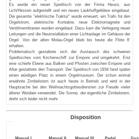
Es wurde ein neuer Spieltisch von der Firma Heuss, aus
Lich/Hessen aufgestellt und ein neues Laukhuffgebläse eingebaut.
Die gesamte "elektrische Traktur" wurde erneuert, ein Trafo für den
Orgelstrom, elektrische Kontakte, neue Elektromagnete und
Ventilmembranen wurden eingebaut. Dazu kam die Verlegung neuer
Leitungen und die Neuinstallation einer Lichtanlage im Gehäuse der
Orgel. Von der alten Molau-Orgel blieb bis heute die Flöte 8´
erhalten.
Problematisch gestaltete sich der Austausch des schweren
Spieltisches vom Kirchenschiff zur Empore und umgekehrt. Erst
eine schiefe Ebene aus Balken und Pfosten zwischen Empore und
Altar gestattete den Transport. Der Spieltisch von 1934 fand später
einen würdigen Platz in einem Orgelmuseum. Der schon einmal
erwähnte Zimbelstern ist auch heute in Betrieb und wird in der
Hauptsache bei den Weihnachtsgottesdiensten zur Freude vieler
älterer Weidaer verwendet. Die Sonne, der eigentliche Zimbelstern,
dreht sich leider nicht mehr.
Disposition
Manual I
Manual II
Manual III
Pedal
Regi