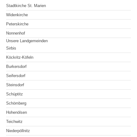
Stadtkirche St. Marien
Widenkirche
Peterskirche
Nonnenhof
Unsere Landgemeinden
Sirbis
Köckritz-Köfeln
Burkersdorf
Seifersdorf
Steinsdorf
Schüptitz
Schömberg
Hohenölsen
Teichwitz
Niederpöllnitz