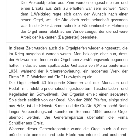
Die Prospektpfeifen aus Zinn wurden eingeschmolzen und
einen Ersatz aus Zink zu erhalten war sehr schwer. Nach
dem 1.Weltkrieg regte sich dann der Wunsch nach einer
neuen Orgel, weil die Alte doch recht schadhaft geworden
war. In der 30er Jahren schenkte Färbereibesitzer Flehming
der Orgel einen elektrischen Winderzeuger, der die schwere
Arbeit der Kalkanten (Bälgetreter) beendete.
In dieser Zeit wurden auch die Orgelpfeifen wieder eingesetzt, die
im Krieg ausgebaut worden waren. Man beklagte aber nun, dass
der Holzwurm im Inneren der Orgel sein Zerstörungswerk begonnen
hatte. In das schöne spätbarocke Gehäuse von Molau baute man
1934, während der Kirchenrenovierung, ein modernes Werk der
Firma "E. F. Walcker und Cie." Ludwigsburg ein.
Die Orgel erhielt 40 klingende Stimmen auf drei Manualen und
Pedal mit elektro-pneumatisch gesteuerten Taschenladen und
Kegelladen im Schwellwerk. Der Organist erhielt einen separaten
Spieltisch seitlich von der Orgel. Von den 2886 Pfeifen, einige sind
aus Holz, ist die Kleinste 8 mm und die Größte 5,80 m hoch! Nach
langer Vorbereitungszeit konnte im Sommer 1988 unsere Orgel
überholt werden. Die Generalreparatur übernahm die Firma
Schüßler aus Greiz.
Während dieser Generalreparatur wurde die Orgel auch auf das
gründlichste gereinigt und jede Pfeife neu intoniert und gestimmt.