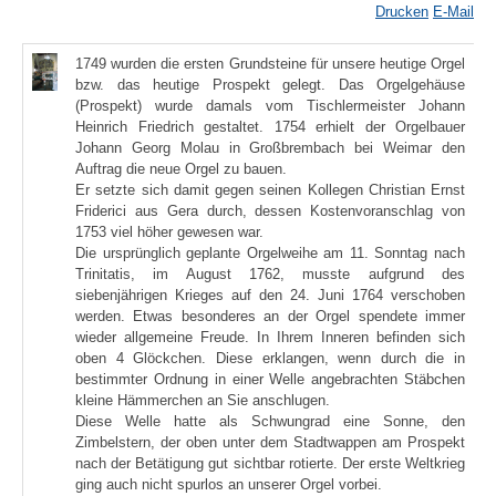
Drucken
E-Mail
1749 wurden die ersten Grundsteine für unsere heutige Orgel
bzw. das heutige Prospekt gelegt. Das Orgelgehäuse
(Prospekt) wurde damals vom Tischlermeister Johann
Heinrich Friedrich gestaltet. 1754 erhielt der Orgelbauer
Johann Georg Molau in Großbrembach bei Weimar den
Auftrag die neue Orgel zu bauen.
Er setzte sich damit gegen seinen Kollegen Christian Ernst
Friderici aus Gera durch, dessen Kostenvoranschlag von
1753 viel höher gewesen war.
Die ursprünglich geplante Orgelweihe am 11. Sonntag nach
Trinitatis, im August 1762, musste aufgrund des
siebenjährigen Krieges auf den 24. Juni 1764 verschoben
werden. Etwas besonderes an der Orgel spendete immer
wieder allgemeine Freude. In Ihrem Inneren befinden sich
oben 4 Glöckchen. Diese erklangen, wenn durch die in
bestimmter Ordnung in einer Welle angebrachten Stäbchen
kleine Hämmerchen an Sie anschlugen.
Diese Welle hatte als Schwungrad eine Sonne, den
Zimbelstern, der oben unter dem Stadtwappen am Prospekt
nach der Betätigung gut sichtbar rotierte. Der erste Weltkrieg
ging auch nicht spurlos an unserer Orgel vorbei.