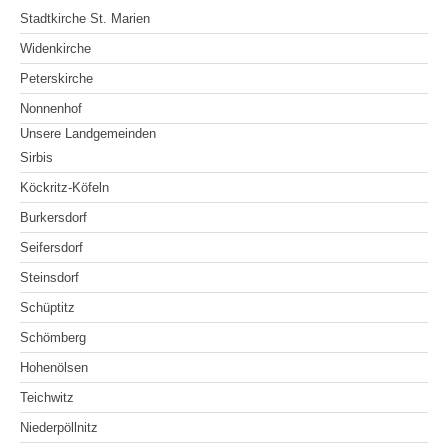
Stadtkirche St. Marien
Widenkirche
Peterskirche
Nonnenhof
Unsere Landgemeinden
Sirbis
Köckritz-Köfeln
Burkersdorf
Seifersdorf
Steinsdorf
Schüptitz
Schömberg
Hohenölsen
Teichwitz
Niederpöllnitz